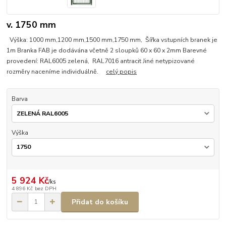
v. 1750 mm
Výška: 1000 mm,1200 mm,1500 mm,1750 mm, Šířka vstupních branek je
1m Branka FAB je dodávána včetně 2 sloupků 60 x 60 x 2mm Barevné
provedení: RAL6005 zelená, RAL7016 antracit Jiné netypizované
rozměry naceníme individuálně.
celý popis
Barva
Výška
5 924 Kč
/
ks
4 896 Kč
bez DPH
Přidat do košíku