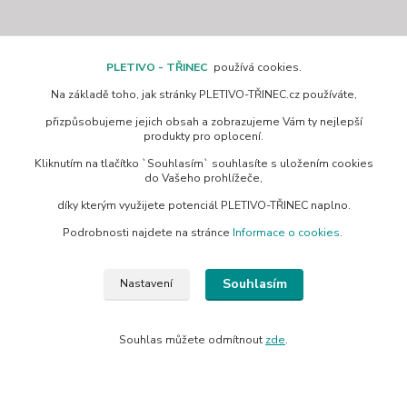
Kontakty
PLETIVO - TŘINEC
používá cookies.
Na základě toho, jak stránky PLETIVO-TŘINEC.cz používáte,
přizpůsobujeme jejich obsah a zobrazujeme Vám ty nejlepší
produkty pro oplocení.
Kliknutím na tlačítko `Souhlasím` souhlasíte s uložením cookies
www.pletivo-trinec.cz
do Vašeho prohlížeče,
díky kterým využijete potenciál PLETIVO-TŘINEC naplno.
Raszka Petr
+420 725 944 049
Podrobnosti najdete na stránce
Informace o cookies
.
Denně 10.00–21.00 hod
Souhlasím
Nastavení
pletivotrinec@seznam.cz
Souhlas můžete odmítnout
zde
.
© 2019 Pletivo Třinec | Všechna práva vyhrazena.