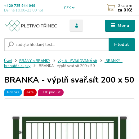
0
ks a m
+420 725 944 049
CZK
za
0 Kč
Denně 10.00–21.00 hod
Menu
Hledat
Úvod
BRÁNY a BRANKY
výplň - SVAŘOVANÁ síť
BRANKY -
hranaté sloupky
BRANKA - výplň svař.sít 200 x 50
BRANKA - výplň svař.sít 200 x 50
Novinka
Akce
TOP produkt