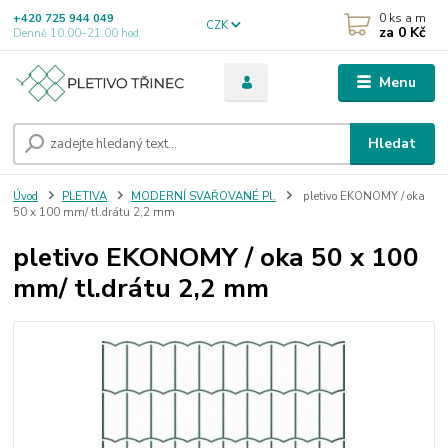
0
ks a m
+420 725 944 049
CZK
za
0 Kč
Denně 10.00–21.00 hod
Menu
Hledat
Úvod
PLETIVA
MODERNÍ SVAŘOVANÉ Pl.
pletivo EKONOMY / oka
50 x 100 mm/ tl.drátu 2,2 mm
pletivo EKONOMY / oka 50 x 100
mm/ tl.drátu 2,2 mm