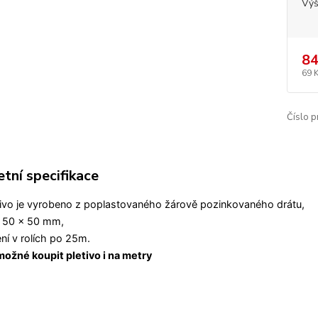
Vý
84
69 
Číslo p
tní specifikace
tivo je vyrobeno z poplastovaného žárově pozinkovaného drátu,
 50 x 50 mm,
ení v rolích po 25m.
možné koupit pletivo i na metry