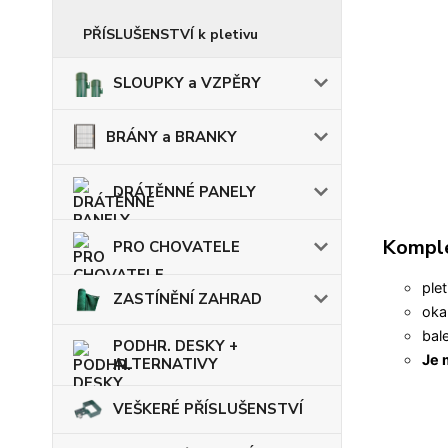
PŘÍSLUŠENSTVÍ k pletivu
SLOUPKY a VZPĚRY
BRÁNY a BRANKY
DRÁTĚNNÉ PANELY
Komple
PRO CHOVATELE
ple
ZASTÍNĚNÍ ZAHRAD
oka
bal
PODHR. DESKY +
Je 
ALTERNATIVY
VEŠKERÉ PŘÍSLUŠENSTVÍ