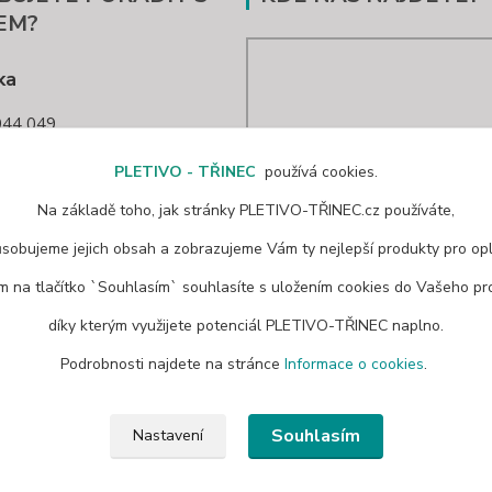
EM?
ka
44 049
nec@seznam.cz
PLETIVO - TŘINEC
používá cookies.
Na základě toho, jak stránky PLETIVO-TŘINEC.cz používáte,
ůsobujeme jejich obsah a zobrazujeme Vám ty nejlepší produkty pro opl
ím na tlačítko `Souhlasím` souhlasíte s uložením cookies do Vašeho pro
díky kterým využijete potenciál PLETIVO-TŘINEC naplno.
Podrobnosti najdete na stránce
Informace o cookies
.
Souhlasím
Nastavení