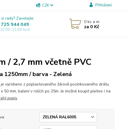
Přihlášení
CZK
 si rady? Zavolejte.
0
ks a m
 725 944 049
za
0 Kč
 10.00–21.00 hod
mm / 2,7 mm včetně PVC
a 1250mm / barva - Zelená
o je vyrobeno z poplastovaného žárově pozinkovaného drátu,
 x 50 mm, balení v rolích po 25m. Je možné koupit pletivo i na
celý popis
va