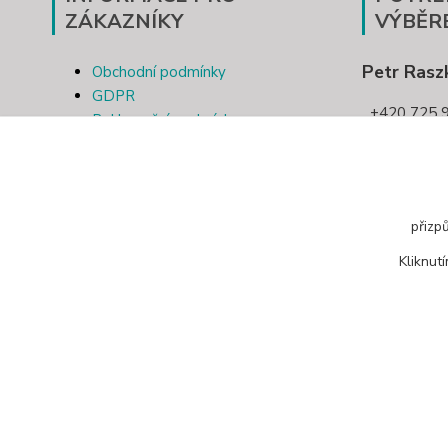
ZÁKAZNÍKY
VÝBĚR
Petr Rasz
Obchodní podmínky
GDPR
+420 725 9
Reklamační podmínky
Kontakt
pletivotri
Odstoupení od smlouvy
přizp
Kliknut