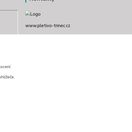
www.pletivo-trinec.cz
Raszka Petr
+420 725 944 049
Denně 10.00–21.00 hod
ocení.
pletivotrinec@seznam.cz
hlížeče,