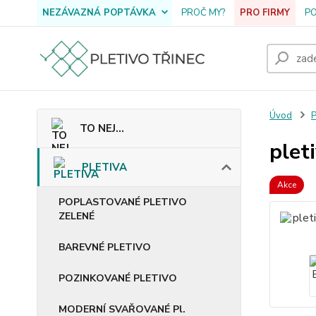
NEZÁVAZNÁ POPTÁVKA
PROČ MY?
PRO FIRMY
P
Úvod
TO NEJ...
plet
PLETIVA
Akce
POPLASTOVANÉ PLETIVO
ZELENÉ
BAREVNÉ PLETIVO
POZINKOVANÉ PLETIVO
MODERNÍ SVAŘOVANÉ Pl.