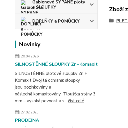
Gabionové SYPANÉ ploty
+ SLOUPKY
Zboží 
PLET
DOPLŇKY a POMŮCKY
Novinky
20.04.2026
SILNOSTĚNNÉ SLOUPKY Zn+Komaxit
SILNOSTĚNNÉ plotové sloupky Zn +
Komaxit Dvojitá ochrana: sloupky
jsou pozinkovány a
následně komaxitovány Tloušťka stěny 3
mm – vysoká pevnost a s...
číst celé
27.02.2025
PRODEJNA