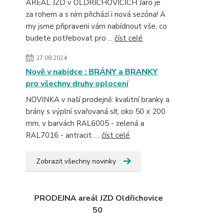
AREÁL JZD v OLDŘICHOVICÍCH Jaro je
za rohem a s ním přichází i nová sezóna! A
my jsme připraveni vám nabídnout vše, co
budete potřebovat pro ...
číst celé
27.08.2024
Nově v nabídce : BRÁNY a BRANKY
pro všechny druhy oplocení
NOVINKA v naší prodejně: kvalitní branky a
brány s výplní svařovaná síť, oko 50 x 200
mm, v barvách RAL6005 - zelená a
RAL7016 - antracit. ...
číst celé
Zobrazit všechny novinky
PRODEJNA areál JZD Oldřichovice
50