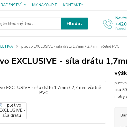
ORADENSTVÍ
JAK NAKOUPIT
KONTAKTY
Nevíte
Hledat
+420
Denně
PLETIVA
pletivo EXCLUSIVE - síla drátu 1,7mm / 2,7 mm včetně PVC
ivo EXCLUSIVE - síla drátu 1,7
výšk
pletiv
oka 50
metry
Bar