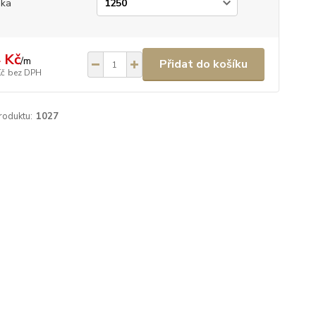
ška
 Kč
/
m
Přidat do košíku
Kč
bez DPH
roduktu:
1027