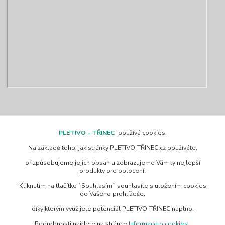
Kontakty
PLETIVO - TŘINEC
používá cookies.
Na základě toho, jak stránky PLETIVO-TŘINEC.cz používáte,
www.pletivo-trinec.cz
přizpůsobujeme jejich obsah a zobrazujeme Vám ty nejlepší
produkty pro oplocení.
Raszka Petr
Kliknutím na tlačítko `Souhlasím` souhlasíte s uložením cookies
+420 725 944 049
do Vašeho prohlížeče,
Denně 10.00–21.00 hod
díky kterým využijete potenciál PLETIVO-TŘINEC naplno.
pletivotrinec@seznam.cz
Podrobnosti najdete na stránce
Informace o cookies
.