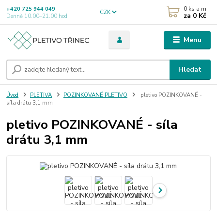
0
ks a m
+420 725 944 049
CZK
za
0 Kč
Denně 10.00–21.00 hod
Menu
Hledat
Úvod
PLETIVA
POZINKOVANÉ PLETIVO
pletivo POZINKOVANÉ -
síla drátu 3,1 mm
pletivo POZINKOVANÉ - síla
drátu 3,1 mm