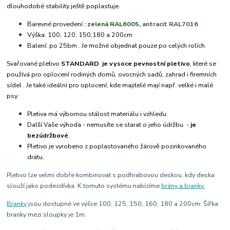
dlouhodobé stability ještě poplastuje.
Barevné provedení
: zelená RAL6005
,
antracit RAL7016
Výška: 100, 120, 150,180 a 200cm
Balení: po 25bm .
Je možné objednat pouze po celých rolích
Svařované pletivo
STANDARD je vysoce pevnostní pletivo
, které se
používá pro oplocení rodiných domů, ovocných sadů, zahrad i firemních
sídel . Je také ideální pro oplocení, kde majitelé mají např. velké i malé
psy.
Pletiva má výbornou stálost materiálu i vzhledu.
Další Vaše výhoda - nemusíte se starat o jeho údržbu
-
je
bezúdržbové
.
Pletivo je vyrobeno z poplastovaného žárově pozinkovaného
drátu
,
Pletivo lze velmi dobře kombinovat s podhrabovou deskou, kdy deska
slouží jako podezdívka. K tomuto systému nabízíme
brány a branky.
Branky
jsou dostupné ve výšce 100, 125, 150, 160, 180 a 200cm. Šířka
branky mezi sloupky je 1m.