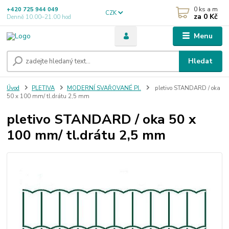
0
ks a m
+420 725 944 049
CZK
za
0 Kč
Denně 10.00–21.00 hod
Menu
Hledat
Úvod
PLETIVA
MODERNÍ SVAŘOVANÉ Pl.
pletivo STANDARD / oka
50 x 100 mm/ tl.drátu 2,5 mm
pletivo STANDARD / oka 50 x
100 mm/ tl.drátu 2,5 mm