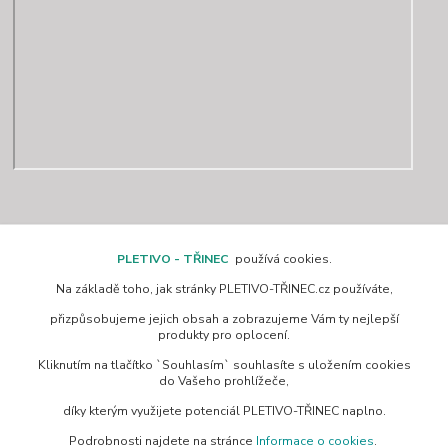
Kontakty
PLETIVO - TŘINEC
používá cookies.
Na základě toho, jak stránky PLETIVO-TŘINEC.cz používáte,
www.pletivo-trinec.cz
přizpůsobujeme jejich obsah a zobrazujeme Vám ty nejlepší
produkty pro oplocení.
Raszka Petr
Kliknutím na tlačítko `Souhlasím` souhlasíte s uložením cookies
+420 725 944 049
do Vašeho prohlížeče,
Denně 10.00–21.00 hod
díky kterým využijete potenciál PLETIVO-TŘINEC naplno.
pletivotrinec@seznam.cz
Podrobnosti najdete na stránce
Informace o cookies
.