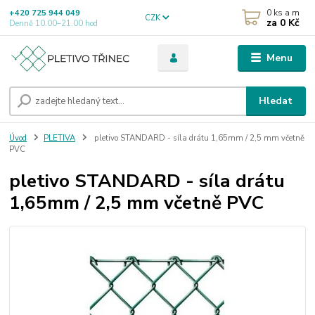
0
ks a m
+420 725 944 049
CZK
za
0 Kč
Denně 10.00–21.00 hod
Menu
Hledat
Úvod
PLETIVA
pletivo STANDARD - síla drátu 1,65mm / 2,5 mm včetně
PVC
pletivo STANDARD - síla drátu
1,65mm / 2,5 mm včetně PVC