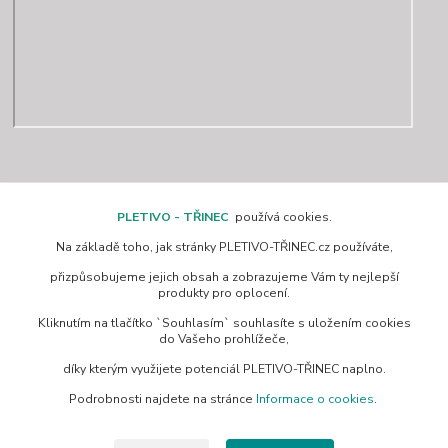
Kontakty
PLETIVO - TŘINEC
používá cookies.
Na základě toho, jak stránky PLETIVO-TŘINEC.cz používáte,
www.pletivo-trinec.cz
přizpůsobujeme jejich obsah a zobrazujeme Vám ty nejlepší
produkty pro oplocení.
Raszka Petr
Kliknutím na tlačítko `Souhlasím` souhlasíte s uložením cookies
+420 725 944 049
do Vašeho prohlížeče,
Denně 10.00–21.00 hod
díky kterým využijete potenciál PLETIVO-TŘINEC naplno.
pletivotrinec@seznam.cz
Podrobnosti najdete na stránce
Informace o cookies
.