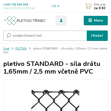
0
ks a m
+420 725 944 049
CZK
za
0 Kč
Denně 10.00–21.00 hod
Menu
Hledat
Úvod
PLETIVA
pletivo STANDARD - síla drátu 1,65mm / 2,5 mm včetně
PVC
pletivo STANDARD - síla drátu
1,65mm / 2,5 mm včetně PVC