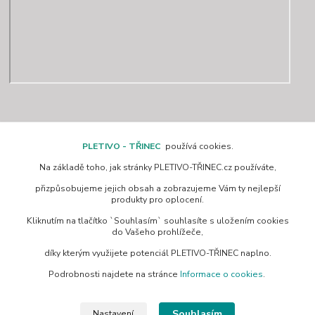
Kontakty
PLETIVO - TŘINEC
používá cookies.
Na základě toho, jak stránky PLETIVO-TŘINEC.cz používáte,
www.pletivo-trinec.cz
přizpůsobujeme jejich obsah a zobrazujeme Vám ty nejlepší
produkty pro oplocení.
Raszka Petr
Kliknutím na tlačítko `Souhlasím` souhlasíte s uložením cookies
+420 725 944 049
do Vašeho prohlížeče,
Denně 10.00–21.00 hod
díky kterým využijete potenciál PLETIVO-TŘINEC naplno.
pletivotrinec@seznam.cz
Podrobnosti najdete na stránce
Informace o cookies
.
Souhlasím
Nastavení