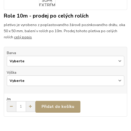
Role 10m - prodej po celých rolích
pletivo je vyrobeno z poplastovaného žárově pozinkovaného drátu, oka
50 x 50 mm, balení v rolích po 10m. Prodej tohoto pletiva po celých
rolích
celý popis
Barva
Výška
/
m
Přidat do košíku