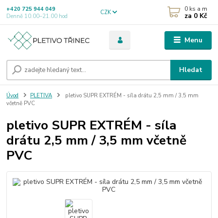
0
ks a m
+420 725 944 049
CZK
za
0 Kč
Denně 10.00–21.00 hod
Menu
Hledat
Úvod
PLETIVA
pletivo SUPR EXTRÉM - síla drátu 2,5 mm / 3,5 mm
včetně PVC
pletivo SUPR EXTRÉM - síla
drátu 2,5 mm / 3,5 mm včetně
PVC