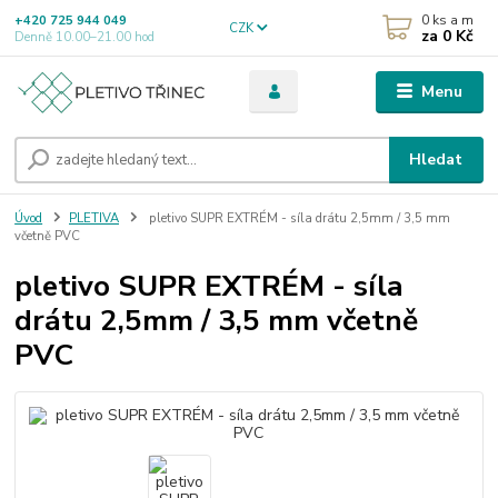
0
ks a m
+420 725 944 049
CZK
za
0 Kč
Denně 10.00–21.00 hod
Menu
Hledat
Úvod
PLETIVA
pletivo SUPR EXTRÉM - síla drátu 2,5mm / 3,5 mm
včetně PVC
pletivo SUPR EXTRÉM - síla
drátu 2,5mm / 3,5 mm včetně
PVC