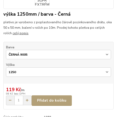
výška 1250mm / barva - Černá
pletivo je vyrobeno z poplastovaného žárově pozinkovaného drátu, oka
50 x 50 mm, balení v rolích po 10m. Prodej tohoto pletiva po celých
rolích
celý popis
Barva
Výška
119 Kč
/
m
98 Kč
bez DPH
Přidat do košíku