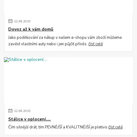
12
.
08
.
2019
Dovoz až k vám domů
Jako poděkování za nákup v našem e-shopu vám zboží můžeme
zavést vlastními auty nebo i jen půjčit přívěs.
číst celé
12
.
08
.
2019
Stálice v oplocení....
Čím silnější drát, tím PEVNĚJŠÍ a KVALITNĚJŠÍ je pletivo
číst celé