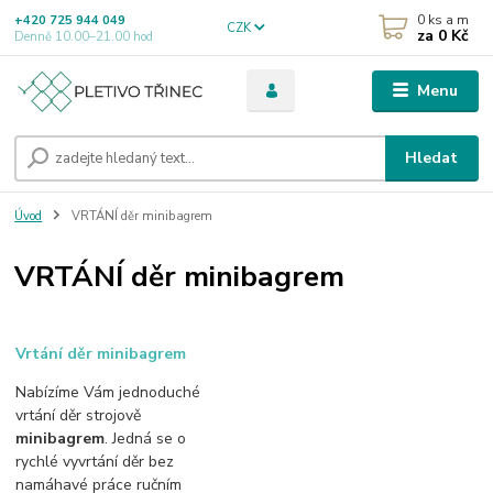
0
ks a m
+420 725 944 049
CZK
za
0 Kč
Denně 10.00–21.00 hod
Menu
Hledat
Úvod
VRTÁNÍ děr minibagrem
VRTÁNÍ děr minibagrem
Vrtání děr minibagrem
Nabízíme Vám jednoduché
vrtání děr strojově
minibagrem
. Jedná se o
rychlé vyvrtání děr bez
namáhavé práce ručním